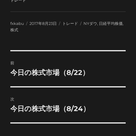
投
投
カ
タ
fxkabu
2017年8月23日
トレード
NYダウ
,
日経平均株価
,
稿
稿
テ
グ
株式
者
日:
ゴ
リ
ー
投
前
稿
今日の株式市場（8/22）
前
の
ナ
投
ビ
稿:
次
ゲ
今日の株式市場（8/24）
次
の
ー
投
シ
稿: