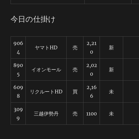
今日の仕掛け
906
2,21
ヤマトHD
売
新
4
0
890
2,02
イオンモール
売
新
5
0
609
2,16
リクルートHD
買
未
8
6
309
三越伊勢丹
売
1100
未
9