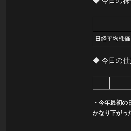
◆ 今日の株
日経平均株価
◆ 今日の
・
今年最初の
かなり下がっ