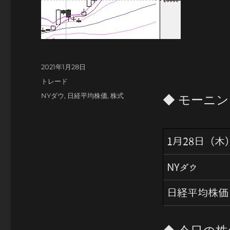
投
2021年1月28日
稿
カ
トレード
日:
テ
タ
NYダウ
,
日経平均株価
,
株式
◆ モーニ
ゴ
グ
リ
ー
1月28日（木
NYダウ
日経平均株価