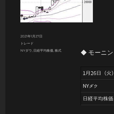
投
2021年1月27日
稿
カ
トレード
日:
テ
タ
NYダウ
,
日経平均株価
,
株式
◆ モーニ
ゴ
グ
リ
ー
1月26日（火
NYダウ
日経平均株価