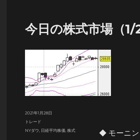
今日の株式市場（1/
投
2021年1月28日
稿
カ
トレード
日:
テ
タ
NYダウ
,
日経平均株価
,
株式
◆ モーニ
ゴ
グ