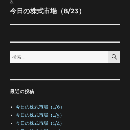
稿:
次
ゲ
今日の株式市場（8/23）
次
の
ー
投
シ
稿:
ョ
検
検
索
ン
索:
最近の投稿
今日の株式市場（1/6）
今日の株式市場（1/5）
今日の株式市場（1/4）