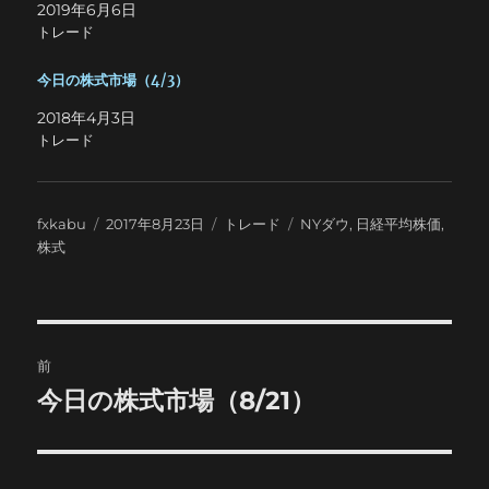
2019年6月6日
トレード
今日の株式市場（4/3）
2018年4月3日
トレード
投
投
カ
タ
fxkabu
2017年8月23日
トレード
NYダウ
,
日経平均株価
,
稿
稿
テ
グ
株式
者
日:
ゴ
リ
ー
投
前
稿
今日の株式市場（8/21）
前
の
ナ
投
ビ