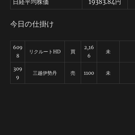
日経平均株価
19383.84円
今日の仕掛け
609
2,16
リクルートHD
買
未
8
6
309
三越伊勢丹
売
1100
未
9