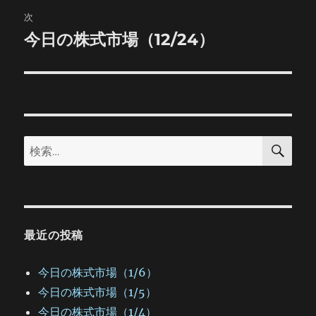
ビ
稿:
次
ゲ
今日の株式市場（12/24）
次
の
ー
投
シ
稿:
ョ
検
検
索
ン
索:
最近の投稿
今日の株式市場（1/6）
今日の株式市場（1/5）
今日の株式市場（1/4）