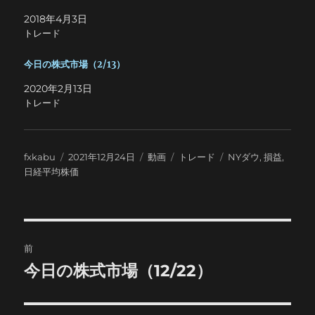
2018年4月3日
トレード
今日の株式市場（2/13）
2020年2月13日
トレード
投
投
フ
カ
タ
fxkabu
2021年12月24日
動画
トレード
NYダウ
,
損益
,
稿
稿
ォ
テ
グ
日経平均株価
者
日:
ー
ゴ
マ
リ
ッ
ー
ト
投
前
稿
今日の株式市場（12/22）
前
の
ナ
投