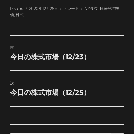
投
投
カ
タ
fxkabu
2020年12月25日
トレード
NYダウ
,
日経平均株
稿
稿
テ
グ
価
,
株式
者
日:
ゴ
リ
ー
投
前
稿
今日の株式市場（12/23）
前
の
ナ
投
ビ
稿:
次
ゲ
今日の株式市場（12/25）
次
の
ー
投
シ
稿:
ョ