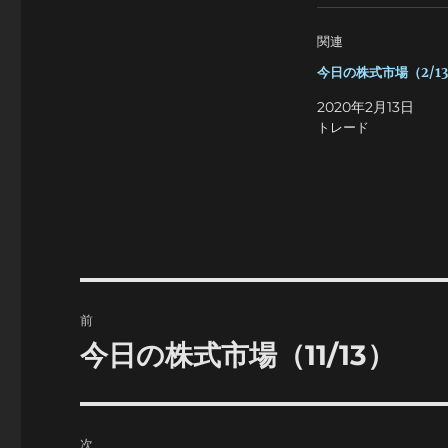
関連
今日の株式市場（2/1
2020年2月13日
トレード
投
前
稿
今日の株式市場（11/13）
前
の
ナ
投
ビ
稿:
次