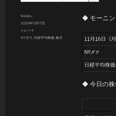
投
fxkabu
◆ モーニ
稿
投
2020年11月17日
者
稿
カ
トレード
日:
テ
タ
NYダウ
,
日経平均株価
,
株式
11月16日（
ゴ
グ
リ
NYダウ
ー
日経平均株価
◆ 今日の株