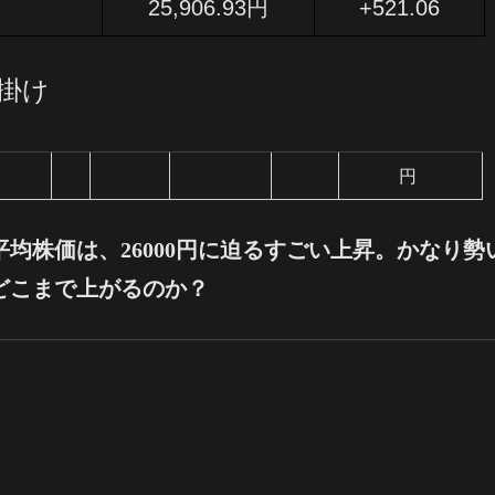
25,906.93円
+521.06
仕掛け
円
均株価は、26000円に迫るすごい上昇。かなり勢
どこまで上がるのか？