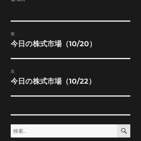
者
日:
ゴ
リ
ー
投
前
稿
今日の株式市場（10/20）
前
の
ナ
投
ビ
稿:
次
ゲ
今日の株式市場（10/22）
次
の
ー
投
シ
稿:
ョ
検
検
索
ン
索: