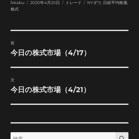
投
投
カ
タ
fxkabu
2020年4月20日
トレード
NYダウ
,
日経平均株価
,
稿
稿
テ
グ
株式
者
日:
ゴ
リ
ー
投
前
稿
今日の株式市場（4/17）
前
の
ナ
投
ビ
稿:
次
ゲ
今日の株式市場（4/21）
次
の
ー
投
シ
稿:
ョ
検
検