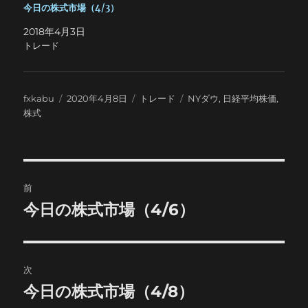
今日の株式市場（4/3）
2018年4月3日
トレード
投
投
カ
タ
fxkabu
2020年4月8日
トレード
NYダウ
,
日経平均株価
,
稿
稿
テ
グ
株式
者
日:
ゴ
リ
ー
投
前
稿
今日の株式市場（4/6）
前
の
ナ
投
ビ
稿:
次
ゲ
今日の株式市場（4/8）
次