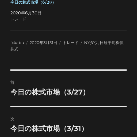
今日の株式市場（6/29）
2020年6月30日
トレード
投
投
カ
タ
fxkabu
2020年3月31日
トレード
NYダウ
,
日経平均株価
,
稿
稿
テ
グ
株式
者
日:
ゴ
リ
ー
投
前
稿
今日の株式市場（3/27）
前
の
ナ
投
ビ
稿:
次
ゲ
今日の株式市場（3/31）
次
の