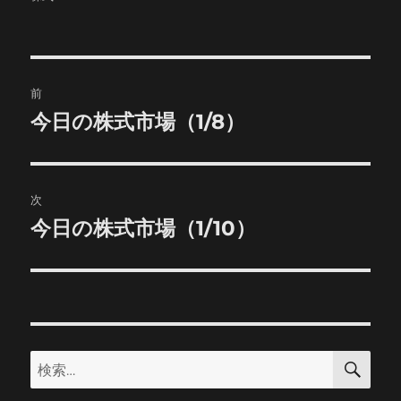
者
日:
ゴ
リ
ー
投
前
稿
今日の株式市場（1/8）
前
の
ナ
投
ビ
稿:
次
ゲ
今日の株式市場（1/10）
次
の
ー
投
シ
稿:
ョ
検
検
索
ン
索: