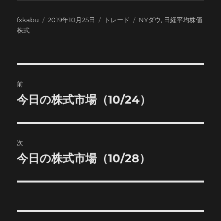
投
投
カ
タ
fxkabu
2019年10月25日
トレード
NYダウ
,
日経平均株価
,
稿
稿
テ
グ
株式
者
日:
ゴ
リ
ー
投
前
稿
今日の株式市場（10/24）
前
の
ナ
投
ビ
稿:
次
ゲ
今日の株式市場（10/28）
次
の
ー
投
シ
稿:
ョ