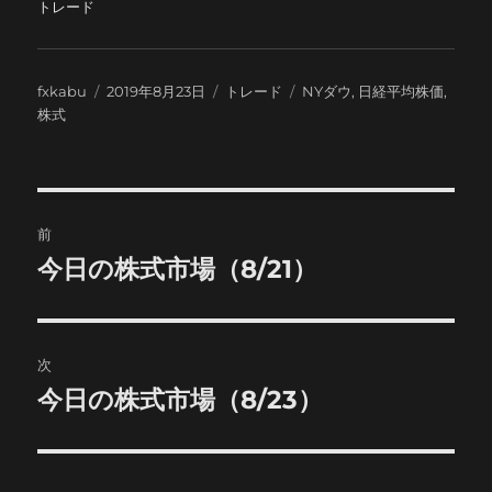
トレード
投
投
カ
タ
fxkabu
2019年8月23日
トレード
NYダウ
,
日経平均株価
,
稿
稿
テ
グ
株式
者
日:
ゴ
リ
ー
投
前
稿
今日の株式市場（8/21）
前
の
ナ
投
ビ
稿:
次
ゲ
今日の株式市場（8/23）
次
の
ー
投
シ
稿: