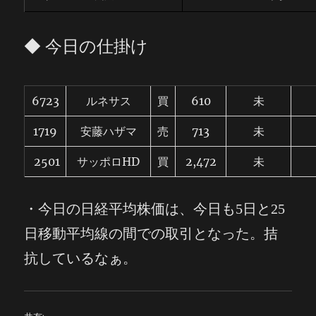
◆ 今日の仕掛け
6723
ルネサス
買
610
未
1719
安藤ハザマ
売
713
未
2501
サッポロHD
買
2,472
未
・今日の
日経平均株価は、今日も5日と25
日移動平均線の間での取引となった。拮
抗しているなぁ。