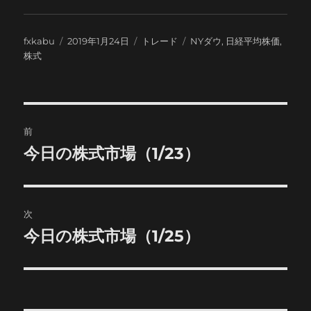
投
投
カ
タ
fxkabu
2019年1月24日
トレード
NYダウ
,
日経平均株価
,
稿
稿
テ
グ
株式
者
日:
ゴ
リ
ー
投
前
稿
今日の株式市場（1/23）
前
の
ナ
投
ビ
稿:
次
ゲ
今日の株式市場（1/25）
次
の
ー
投
シ
稿: