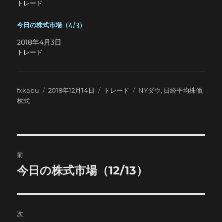
トレード
今日の株式市場（4/3）
2018年4月3日
トレード
投
投
カ
タ
fxkabu
2018年12月14日
トレード
NYダウ
,
日経平均株価
,
稿
稿
テ
グ
株式
者
日:
ゴ
リ
ー
投
前
稿
今日の株式市場（12/13）
前
の
ナ
投
ビ
稿:
次