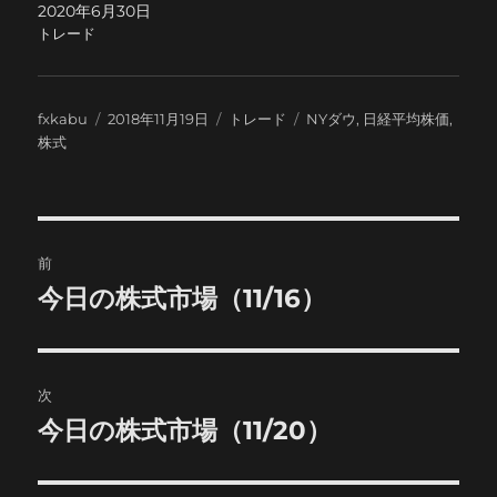
2020年6月30日
トレード
投
投
カ
タ
fxkabu
2018年11月19日
トレード
NYダウ
,
日経平均株価
,
稿
稿
テ
グ
株式
者
日:
ゴ
リ
ー
投
前
稿
今日の株式市場（11/16）
前
の
ナ
投
ビ
稿:
次
ゲ
今日の株式市場（11/20）
次
の
ー
投