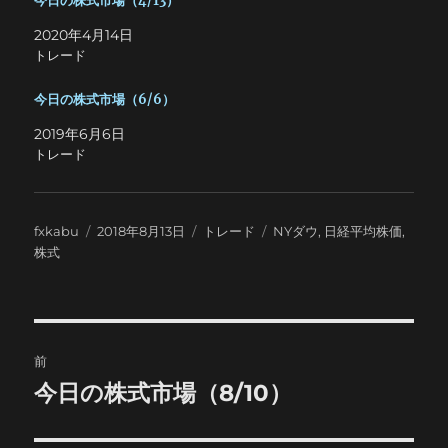
今日の株式市場（4/13）
2020年4月14日
トレード
今日の株式市場（6/6）
2019年6月6日
トレード
投
投
カ
タ
fxkabu
2018年8月13日
トレード
NYダウ
,
日経平均株価
,
稿
稿
テ
グ
株式
者
日:
ゴ
リ
ー
投
前
稿
今日の株式市場（8/10）
前
の
ナ
投