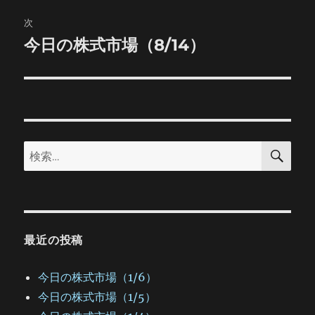
ビ
稿:
次
ゲ
今日の株式市場（8/14）
次
の
ー
投
シ
稿:
ョ
検
検
索
ン
索:
最近の投稿
今日の株式市場（1/6）
今日の株式市場（1/5）