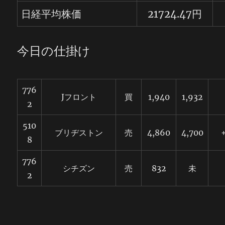
日経平均株価
21724.47円
今日の仕掛け
776
Jフロント
買
1,940
1,932
2
510
ブリヂストン
売
4,860
4,700
+
8
776
シチズン
売
832
未
2