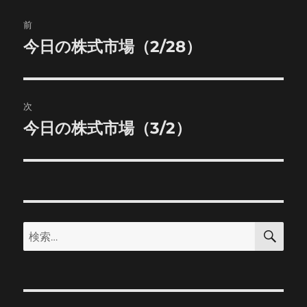
投
前
稿
今日の株式市場（2/28）
前
の
ナ
投
ビ
稿:
次
ゲ
今日の株式市場（3/2）
次
の
ー
投
シ
稿:
ョ
検
検
索
ン
索: