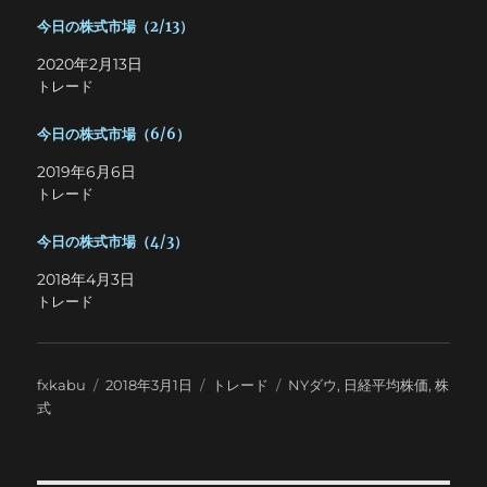
今日の株式市場（2/13）
2020年2月13日
トレード
今日の株式市場（6/6）
2019年6月6日
トレード
今日の株式市場（4/3）
2018年4月3日
トレード
投
投
カ
タ
fxkabu
2018年3月1日
トレード
NYダウ
,
日経平均株価
,
株
稿
稿
テ
グ
式
者
日:
ゴ
リ
ー