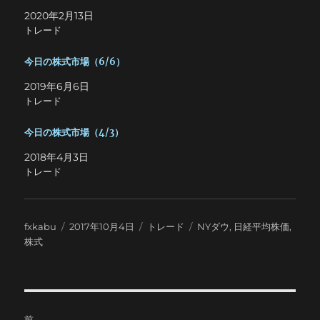
2020年2月13日
トレード
今日の株式市場（6/6）
2019年6月6日
トレード
今日の株式市場（4/3）
2018年4月3日
トレード
投
投
カ
タ
fxkabu
2017年10月4日
トレード
NYダウ
,
日経平均株価
,
稿
稿
テ
グ
株式
者
日:
ゴ
リ
ー
投
前