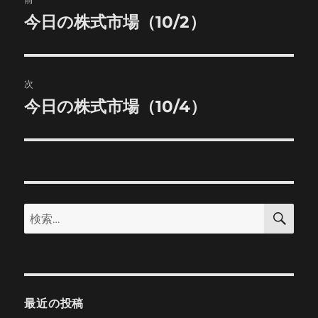
稿
今日の株式市場（10/2）
前
の
ナ
投
ビ
稿:
次
ゲ
今日の株式市場（10/4）
次
の
ー
投
シ
稿:
ョ
検
検
索
ン
索:
最近の投稿