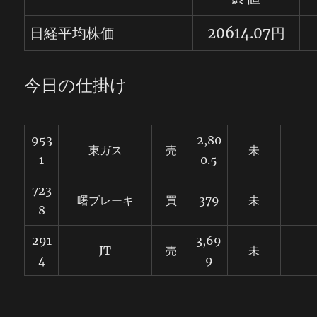
日経平均株価
20614.07円
今日の仕掛け
953
2,80
東ガス
売
未
1
0.5
723
曙ブレーキ
買
379
未
8
291
3,69
JT
売
未
4
9