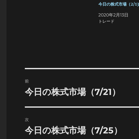
今日の株式市場（2/1
2020年2月13日
トレード
投
前
稿
今日の株式市場（7/21）
前
の
ナ
投
ビ
稿:
次
ゲ
今日の株式市場（7/25）
次
の