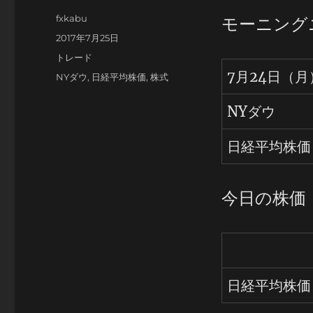
投
fxkabu
モーニング
稿
投
2017年7月25日
者
稿
カ
トレード
日:
テ
7月24日（月
タ
NYダウ
,
日経平均株価
,
株式
ゴ
グ
リ
NYダウ
ー
日経平均株価
今日の株価
日経平均株価