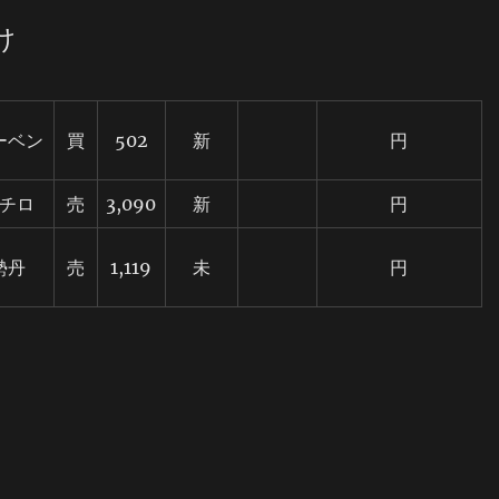
け
ーベン
買
502
新
円
チロ
売
3,090
新
円
勢丹
売
1,119
未
円