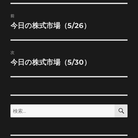
ー
投
前
稿
今日の株式市場（5/26）
前
の
ナ
投
ビ
稿:
次
ゲ
今日の株式市場（5/30）
次
の
ー
投
シ
稿:
ョ
検
検
索
ン
索: