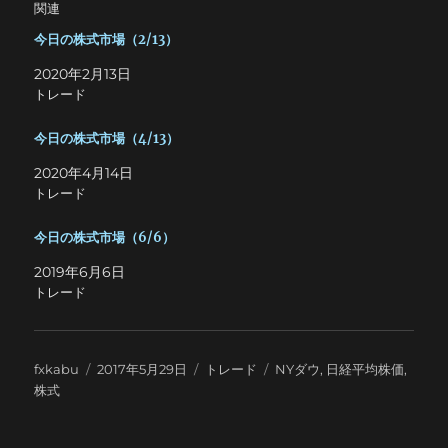
関連
今日の株式市場（2/13）
2020年2月13日
トレード
今日の株式市場（4/13）
2020年4月14日
トレード
今日の株式市場（6/6）
2019年6月6日
トレード
投
投
カ
タ
fxkabu
2017年5月29日
トレード
NYダウ
,
日経平均株価
,
稿
稿
テ
グ
株式
者
日:
ゴ
リ