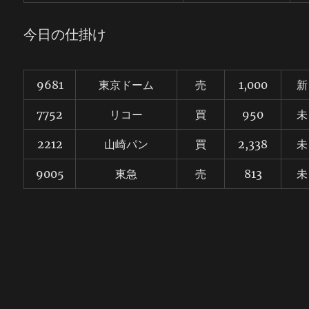
今日の仕掛け
9681
東京ドーム
売
1,000
新
7752
リコー
買
950
未
2212
山崎パン
買
2,338
未
9005
東急
売
813
未