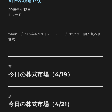
今日の株式市場（4/3）
2018年4月3日
トレード
投
投
カ
タ
fxkabu
2017年4月21日
トレード
NYダウ
,
日経平均株価
,
稿
稿
テ
グ
株式
者
日:
ゴ
リ
ー
投
前
稿
今日の株式市場（4/19）
前
の
ナ
投
ビ
稿:
次
ゲ
今日の株式市場（4/21）
次
の