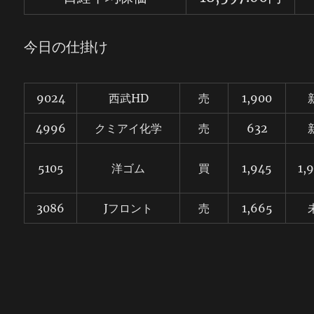
今日の仕掛け
9024
西武HD
売
1,900
4996
クミアイ化学
売
632
5105
洋ゴム
買
1,945
1,
3086
Jフロント
売
1,665