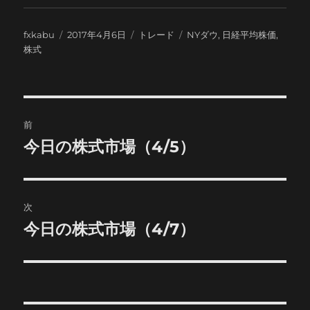
投
投
カ
タ
fxkabu
2017年4月6日
トレード
NYダウ
,
日経平均株価
,
稿
稿
テ
グ
株式
者
日:
ゴ
リ
ー
投
前
稿
今日の株式市場（4/5）
前
の
ナ
投
ビ
稿:
次
ゲ
今日の株式市場（4/7）
次
の
ー
投
シ
稿: