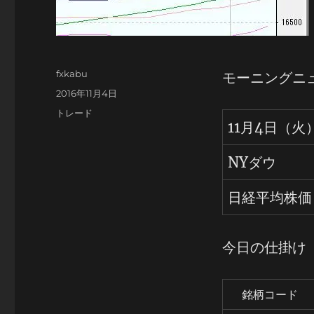
投
fxkabu
モーニングニ
稿
投
2016年11月4日
者
稿
カ
トレード
日:
11月4日（火
テ
ゴ
リ
NYダウ
ー
日経平均株価
今日の仕掛け
銘柄コード