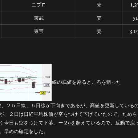
ニプロ
売
1,
東武
売
5
東宝
売
3,
線の底値を割るところを狙った
７５日線、２５日線、５日線が下向きであるが、高値を更新している
が、２日は日経平均株価が空をつけて下げていたので、ためら
く今日も空をつけて下落。ー２σを超えているので、反動で戻
。早めの確定をした。