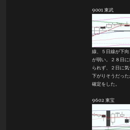
9001 東武
線、５日線が下向
が弱い。２８日に
られず、２日に気
下がりそうだった
確定をした。
9602 東宝